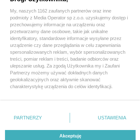
My, naszych 1162 zaufanych partnerów oraz inne
Wydawca mediów
lokalnych
podmioty z Media Operator sp z.o.o. uzyskujemy dostęp i
przechowujemy informacje na urządzeniu oraz
przetwarzamy dane osobowe, takie jak unikalne
identyfikatory, standardowe informacje wysyłane przez
urządzenie czy dane przeglądania w celu zapewniania
6 / 0
spersonalizowanych reklam, wybór spersonalizowanych
Nie zapomnij
treści, pomiar reklam i treści, badanie odbiorców oraz
zapoznać się z:
polityką prywatności
ulepszanie usług. Za zgodą Użytkownika my i Zaufani
Twoje
miasto
Skontakuj się
z nami
Partnerzy możemy używać dokładnych danych
Piekary Śląskie
Kontakt
geolokalizacyjnych oraz aktywnie skanować
Chorzów
Redakcja
charakterystykę urządzenia do celów identyfikacji.
Tarnowskie Góry
Newsletter
Ruda Śląska
Reklama
Ponieważ cenimy Twoją prywatność, prosimy o zgodę na
Świętochłowice
korzystanie z tych technologii poprzez kliknięcie
Tychy
„Akceptuję”. Zgoda jest dobrowolna i zawsze możesz ją
Bytom
Katowice
zmienić/wycofać klikając przycisk ustawień prywatności
REKLAMA
PARTNERZY
USTAWIENIA
Gliwice
znajdujący się w lewym dolnym rogu strony
. Niektóre
Zabrze
Zagłębie
rodzaje przetwarzania danych nie wymagają zgody
użytkownika, ale masz prawo sprzeciwić się takiemu
Akceptuję