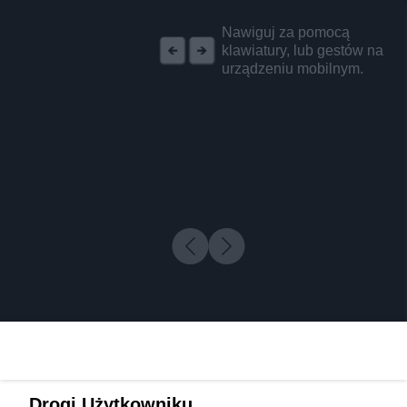
REKLAMA
Nawiguj za pomocą
klawiatury, lub gestów na
urządzeniu mobilnym.
Drogi Użytkowniku,