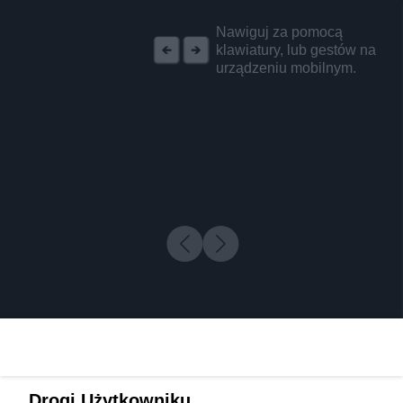
REKLAMA
Nawiguj za pomocą
klawiatury, lub gestów na
urządzeniu mobilnym.
Drogi Użytkowniku,