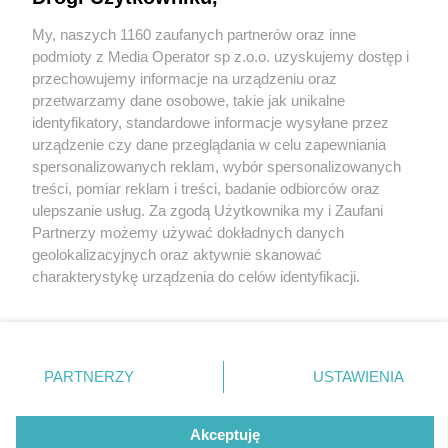
My, naszych 1160 zaufanych partnerów oraz inne
Wydawca mediów
lokalnych
podmioty z Media Operator sp z.o.o. uzyskujemy dostęp i
przechowujemy informacje na urządzeniu oraz
przetwarzamy dane osobowe, takie jak unikalne
identyfikatory, standardowe informacje wysyłane przez
urządzenie czy dane przeglądania w celu zapewniania
18 / 0
spersonalizowanych reklam, wybór spersonalizowanych
Nie zapomnij
treści, pomiar reklam i treści, badanie odbiorców oraz
zapoznać się z:
polityką prywatności
ulepszanie usług. Za zgodą Użytkownika my i Zaufani
Twoje
miasto
Skontakuj się
z nami
Partnerzy możemy używać dokładnych danych
Piekary Śląskie
Kontakt
geolokalizacyjnych oraz aktywnie skanować
Chorzów
Redakcja
charakterystykę urządzenia do celów identyfikacji.
Tarnowskie Góry
Newsletter
Ruda Śląska
Reklama
Ponieważ cenimy Twoją prywatność, prosimy o zgodę na
Świętochłowice
korzystanie z tych technologii poprzez kliknięcie
Tychy
„Akceptuję”. Zgoda jest dobrowolna i zawsze możesz ją
Bytom
Katowice
zmienić/wycofać klikając przycisk ustawień prywatności
REKLAMA
PARTNERZY
USTAWIENIA
Gliwice
znajdujący się w lewym dolnym rogu strony
. Niektóre
Zabrze
Zagłębie
rodzaje przetwarzania danych nie wymagają zgody
użytkownika, ale masz prawo sprzeciwić się takiemu
Akceptuję