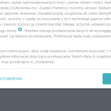
klam, wybór spersonalizowanych treści, pomiar reklam i treści, bad
 zgodą Użytkownika my i Zaufani Partnerzy możemy używać dokład
az aktywnie skanować charakterystykę urządzenia do celów identyfi
ść, prosimy o zgodę na korzystanie z tych technologii poprzez klikn
a i zawsze możesz ją zmienić/wycofać klikając przycisk ustawień pr
Twoje
miasto
ogu strony
. Niektóre rodzaje przetwarzania danych nie wymagaj
Piekary Śląskie
iwić się takiemu przetwarzaniu. Preferencje będą miały zastosowania
Chorzów
i
Tarnowskie Góry
Ruda Śląska
Świętochłowice
szymi informacjami, abyś mógł świadomie i komfortowo korzystać z
Tychy
gółowe informacje dotyczące przetwarzania Twoich danych znajdzi
Bytom
s
oraz po kliknięciu w „Ustawienia”.
Katowice
Gliwice
Zabrze
Zagłębie
USTAWIENIA