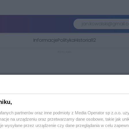
Informacje
Polityka
Historia
112
REKLAMA
niku,
fanych partnerów oraz inne podmioty z Media Operator sp z.o.o. uz
cje na urządzeniu oraz przetwarzamy dane osobowe, takie jak unika
je wysyłane przez urządzenie czy dane przeglądania w celu zapewn