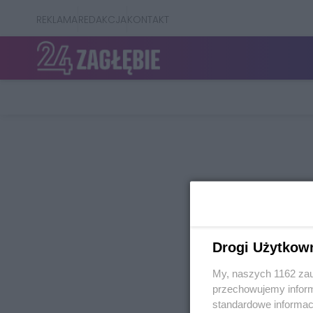
REKLAMA
REDAKCJA
KONTAKT
Drogi Użytkow
My, naszych 1162 zau
przechowujemy informa
standardowe informac