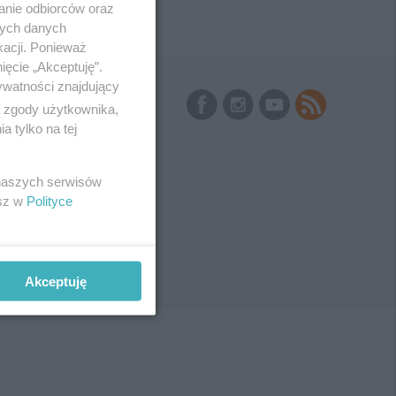
anie odbiorców oraz
nych danych
kacji. Ponieważ
ięcie „Akceptuję”.
ywatności znajdujący
Skontaktuj się
z nami
ą zgody użytkownika,
Kontakt
 tylko na tej
Redakcja
Newsletter
Reklama
 naszych serwisów
esz w
Polityce
Akceptuję