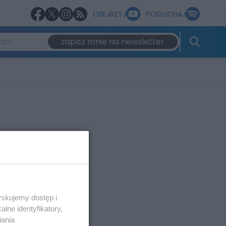
OBEJRZYJ
POSŁUCHAJ
zapisz mnie na newsletter
yskujemy dostęp i
lne identyfikatory,
iania