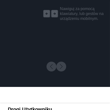
REKLAMA
Nawiguj za pomocą
klawiatury, lub gestów na
urządzeniu mobilnym.
Drogi Użytkowniku,