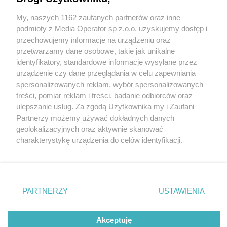
My, naszych 1162 zaufanych partnerów oraz inne
Wydawca mediów
lokalnych
podmioty z Media Operator sp z.o.o. uzyskujemy dostęp i
przechowujemy informacje na urządzeniu oraz
przetwarzamy dane osobowe, takie jak unikalne
identyfikatory, standardowe informacje wysyłane przez
urządzenie czy dane przeglądania w celu zapewniania
2 / 0
spersonalizowanych reklam, wybór spersonalizowanych
Nie zapomnij
treści, pomiar reklam i treści, badanie odbiorców oraz
zapoznać się z:
polityką prywatności
ulepszanie usług. Za zgodą Użytkownika my i Zaufani
Twoje
miasto
Skontakuj się
z nami
Partnerzy możemy używać dokładnych danych
Piekary Śląskie
Kontakt
geolokalizacyjnych oraz aktywnie skanować
Chorzów
Redakcja
charakterystykę urządzenia do celów identyfikacji.
Tarnowskie Góry
Newsletter
Ruda Śląska
Reklama
Ponieważ cenimy Twoją prywatność, prosimy o zgodę na
Świętochłowice
korzystanie z tych technologii poprzez kliknięcie
Tychy
„Akceptuję”. Zgoda jest dobrowolna i zawsze możesz ją
Bytom
Katowice
zmienić/wycofać klikając przycisk ustawień prywatności
REKLAMA
PARTNERZY
USTAWIENIA
Gliwice
znajdujący się w lewym dolnym rogu strony
. Niektóre
Zabrze
Zagłębie
rodzaje przetwarzania danych nie wymagają zgody
użytkownika, ale masz prawo sprzeciwić się takiemu
Akceptuję