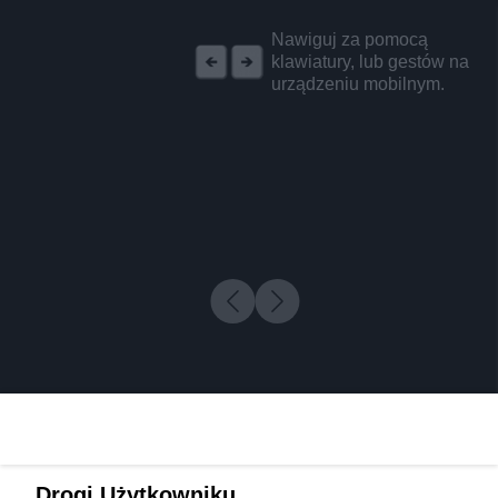
REKLAMA
Nawiguj za pomocą
klawiatury, lub gestów na
urządzeniu mobilnym.
Drogi Użytkowniku,