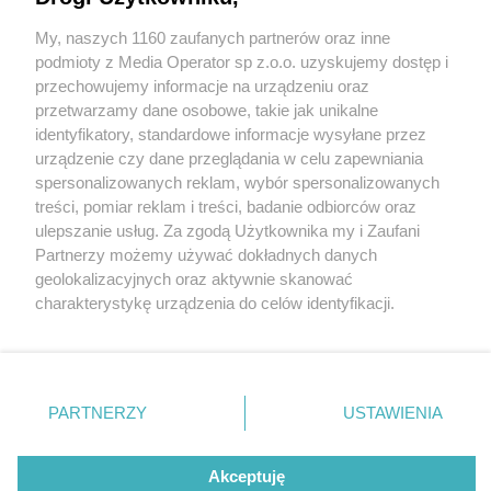
My, naszych 1160 zaufanych partnerów oraz inne
Wydawca mediów
lokalnych
podmioty z Media Operator sp z.o.o. uzyskujemy dostęp i
przechowujemy informacje na urządzeniu oraz
przetwarzamy dane osobowe, takie jak unikalne
identyfikatory, standardowe informacje wysyłane przez
urządzenie czy dane przeglądania w celu zapewniania
4 / 0
spersonalizowanych reklam, wybór spersonalizowanych
Nie zapomnij
treści, pomiar reklam i treści, badanie odbiorców oraz
zapoznać się z:
polityką prywatności
ulepszanie usług. Za zgodą Użytkownika my i Zaufani
Twoje
miasto
Skontakuj się
z nami
Partnerzy możemy używać dokładnych danych
Piekary Śląskie
Kontakt
geolokalizacyjnych oraz aktywnie skanować
Chorzów
Redakcja
charakterystykę urządzenia do celów identyfikacji.
Tarnowskie Góry
Newsletter
Ruda Śląska
Reklama
Ponieważ cenimy Twoją prywatność, prosimy o zgodę na
Świętochłowice
korzystanie z tych technologii poprzez kliknięcie
Tychy
„Akceptuję”. Zgoda jest dobrowolna i zawsze możesz ją
Bytom
Katowice
zmienić/wycofać klikając przycisk ustawień prywatności
REKLAMA
PARTNERZY
USTAWIENIA
Gliwice
znajdujący się w lewym dolnym rogu strony
. Niektóre
Zabrze
Zagłębie
rodzaje przetwarzania danych nie wymagają zgody
użytkownika, ale masz prawo sprzeciwić się takiemu
Akceptuję