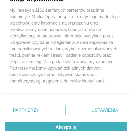
My, naszych 1162 zaufanych partnerów oraz inne
Wydawca mediów
lokalnych
podmioty z Media Operator sp z.o.o. uzyskujemy dostęp i
przechowujemy informacje na urządzeniu oraz
przetwarzamy dane osobowe, takie jak unikalne
identyfikatory, standardowe informacje wysyłane przez
urządzenie czy dane przeglądania w celu zapewniania
3 / 0
spersonalizowanych reklam, wybór spersonalizowanych
Nie zapomnij
treści, pomiar reklam i treści, badanie odbiorców oraz
zapoznać się z:
polityką prywatności
ulepszanie usług. Za zgodą Użytkownika my i Zaufani
Twoje
miasto
Skontakuj się
z nami
Partnerzy możemy używać dokładnych danych
Piekary Śląskie
Kontakt
geolokalizacyjnych oraz aktywnie skanować
Chorzów
Redakcja
charakterystykę urządzenia do celów identyfikacji.
Tarnowskie Góry
Newsletter
Ruda Śląska
Reklama
Ponieważ cenimy Twoją prywatność, prosimy o zgodę na
Świętochłowice
korzystanie z tych technologii poprzez kliknięcie
Tychy
„Akceptuję”. Zgoda jest dobrowolna i zawsze możesz ją
Bytom
Katowice
zmienić/wycofać klikając przycisk ustawień prywatności
REKLAMA
PARTNERZY
USTAWIENIA
Gliwice
znajdujący się w lewym dolnym rogu strony
. Niektóre
Zabrze
Zagłębie
rodzaje przetwarzania danych nie wymagają zgody
użytkownika, ale masz prawo sprzeciwić się takiemu
Akceptuję