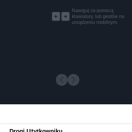
REKLAMA
Nawiguj za pomocą
klawiatury, lub gestów na
urządzeniu mobilnym.
Drogi Użytkowniku,