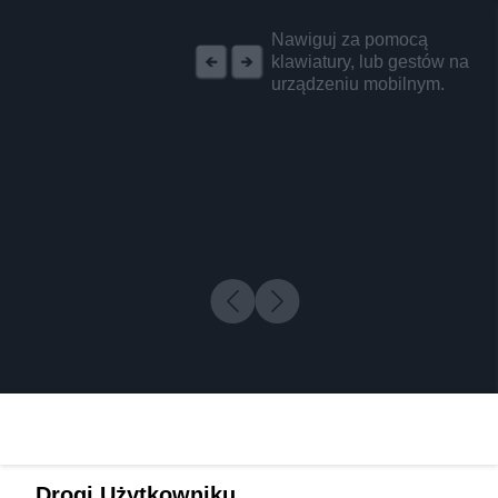
REKLAMA
Nawiguj za pomocą
klawiatury, lub gestów na
urządzeniu mobilnym.
Drogi Użytkowniku,