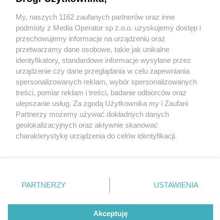
My, naszych 1162 zaufanych partnerów oraz inne
Wydawca mediów
lokalnych
podmioty z Media Operator sp z.o.o. uzyskujemy dostęp i
przechowujemy informacje na urządzeniu oraz
przetwarzamy dane osobowe, takie jak unikalne
identyfikatory, standardowe informacje wysyłane przez
urządzenie czy dane przeglądania w celu zapewniania
4 / 0
spersonalizowanych reklam, wybór spersonalizowanych
Nie zapomnij
treści, pomiar reklam i treści, badanie odbiorców oraz
zapoznać się z:
polityką prywatności
ulepszanie usług. Za zgodą Użytkownika my i Zaufani
Twoje
miasto
Skontakuj się
z nami
Partnerzy możemy używać dokładnych danych
Piekary Śląskie
Kontakt
geolokalizacyjnych oraz aktywnie skanować
Chorzów
Redakcja
charakterystykę urządzenia do celów identyfikacji.
Tarnowskie Góry
Newsletter
Ruda Śląska
Reklama
Ponieważ cenimy Twoją prywatność, prosimy o zgodę na
Świętochłowice
korzystanie z tych technologii poprzez kliknięcie
Tychy
„Akceptuję”. Zgoda jest dobrowolna i zawsze możesz ją
Bytom
Katowice
zmienić/wycofać klikając przycisk ustawień prywatności
REKLAMA
PARTNERZY
USTAWIENIA
Gliwice
znajdujący się w lewym dolnym rogu strony
. Niektóre
Zabrze
Zagłębie
rodzaje przetwarzania danych nie wymagają zgody
użytkownika, ale masz prawo sprzeciwić się takiemu
Akceptuję