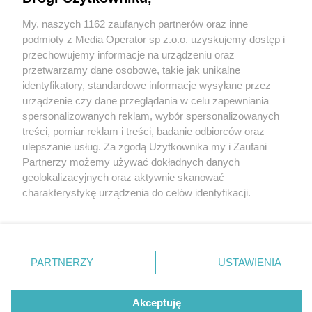
My, naszych 1162 zaufanych partnerów oraz inne
Wydawca mediów
lokalnych
podmioty z Media Operator sp z.o.o. uzyskujemy dostęp i
przechowujemy informacje na urządzeniu oraz
przetwarzamy dane osobowe, takie jak unikalne
identyfikatory, standardowe informacje wysyłane przez
urządzenie czy dane przeglądania w celu zapewniania
5 / 0
spersonalizowanych reklam, wybór spersonalizowanych
Nie zapomnij
treści, pomiar reklam i treści, badanie odbiorców oraz
zapoznać się z:
polityką prywatności
ulepszanie usług. Za zgodą Użytkownika my i Zaufani
Twoje
miasto
Skontakuj się
z nami
Partnerzy możemy używać dokładnych danych
Piekary Śląskie
Kontakt
geolokalizacyjnych oraz aktywnie skanować
Chorzów
Redakcja
charakterystykę urządzenia do celów identyfikacji.
Tarnowskie Góry
Newsletter
Ruda Śląska
Reklama
Ponieważ cenimy Twoją prywatność, prosimy o zgodę na
Świętochłowice
korzystanie z tych technologii poprzez kliknięcie
Tychy
„Akceptuję”. Zgoda jest dobrowolna i zawsze możesz ją
Bytom
Katowice
zmienić/wycofać klikając przycisk ustawień prywatności
REKLAMA
PARTNERZY
USTAWIENIA
Gliwice
znajdujący się w lewym dolnym rogu strony
. Niektóre
Zabrze
Zagłębie
rodzaje przetwarzania danych nie wymagają zgody
użytkownika, ale masz prawo sprzeciwić się takiemu
Akceptuję