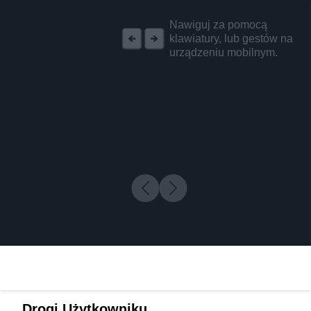
REKLAMA
Nawiguj za pomocą
klawiatury, lub gestów na
urządzeniu mobilnym.
Drogi Użytkowniku,