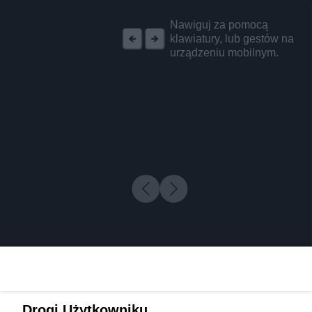
REKLAMA
Nawiguj za pomocą
klawiatury, lub gestów na
urządzeniu mobilnym.
Drogi Użytkowniku,