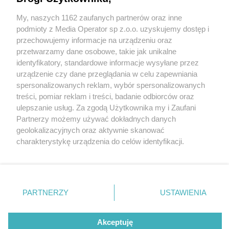
My, naszych 1162 zaufanych partnerów oraz inne
Wydawca mediów
lokalnych
podmioty z Media Operator sp z.o.o. uzyskujemy dostęp i
przechowujemy informacje na urządzeniu oraz
przetwarzamy dane osobowe, takie jak unikalne
identyfikatory, standardowe informacje wysyłane przez
urządzenie czy dane przeglądania w celu zapewniania
1 / 0
spersonalizowanych reklam, wybór spersonalizowanych
Nie zapomnij
treści, pomiar reklam i treści, badanie odbiorców oraz
zapoznać się z:
polityką prywatności
ulepszanie usług. Za zgodą Użytkownika my i Zaufani
Twoje
miasto
Skontakuj się
z nami
Partnerzy możemy używać dokładnych danych
Piekary Śląskie
Kontakt
geolokalizacyjnych oraz aktywnie skanować
Chorzów
Redakcja
charakterystykę urządzenia do celów identyfikacji.
Tarnowskie Góry
Newsletter
Ruda Śląska
Reklama
Ponieważ cenimy Twoją prywatność, prosimy o zgodę na
Świętochłowice
korzystanie z tych technologii poprzez kliknięcie
Tychy
„Akceptuję”. Zgoda jest dobrowolna i zawsze możesz ją
Bytom
Katowice
zmienić/wycofać klikając przycisk ustawień prywatności
REKLAMA
PARTNERZY
USTAWIENIA
Gliwice
znajdujący się w lewym dolnym rogu strony
. Niektóre
Zabrze
Zagłębie
rodzaje przetwarzania danych nie wymagają zgody
użytkownika, ale masz prawo sprzeciwić się takiemu
Akceptuję