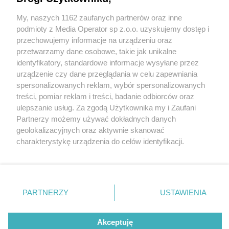
My, naszych 1162 zaufanych partnerów oraz inne
Wydawca mediów
lokalnych
podmioty z Media Operator sp z.o.o. uzyskujemy dostęp i
przechowujemy informacje na urządzeniu oraz
przetwarzamy dane osobowe, takie jak unikalne
identyfikatory, standardowe informacje wysyłane przez
urządzenie czy dane przeglądania w celu zapewniania
2 / 0
spersonalizowanych reklam, wybór spersonalizowanych
Nie zapomnij
treści, pomiar reklam i treści, badanie odbiorców oraz
zapoznać się z:
polityką prywatności
ulepszanie usług. Za zgodą Użytkownika my i Zaufani
Twoje
miasto
Skontakuj się
z nami
Partnerzy możemy używać dokładnych danych
Piekary Śląskie
Kontakt
geolokalizacyjnych oraz aktywnie skanować
Chorzów
Redakcja
charakterystykę urządzenia do celów identyfikacji.
Tarnowskie Góry
Newsletter
Ruda Śląska
Reklama
Ponieważ cenimy Twoją prywatność, prosimy o zgodę na
Świętochłowice
korzystanie z tych technologii poprzez kliknięcie
Tychy
„Akceptuję”. Zgoda jest dobrowolna i zawsze możesz ją
Bytom
Katowice
zmienić/wycofać klikając przycisk ustawień prywatności
REKLAMA
PARTNERZY
USTAWIENIA
Gliwice
znajdujący się w lewym dolnym rogu strony
. Niektóre
Zabrze
Zagłębie
rodzaje przetwarzania danych nie wymagają zgody
użytkownika, ale masz prawo sprzeciwić się takiemu
Akceptuję