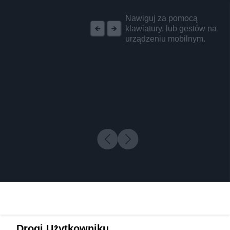
REKLAMA
Nawiguj za pomocą
klawiatury, lub gestów na
urządzeniu mobilnym.
Drogi Użytkowniku,