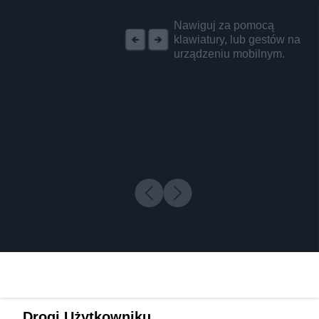
REKLAMA
Nawiguj za pomocą
klawiatury, lub gestów na
urządzeniu mobilnym.
Drogi Użytkowniku,