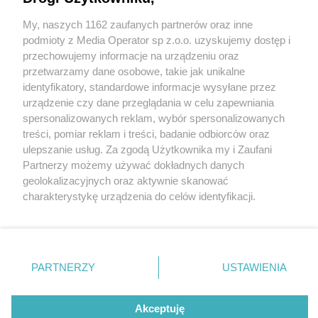
My, naszych 1162 zaufanych partnerów oraz inne
Wydawca mediów
lokalnych
podmioty z Media Operator sp z.o.o. uzyskujemy dostęp i
przechowujemy informacje na urządzeniu oraz
przetwarzamy dane osobowe, takie jak unikalne
identyfikatory, standardowe informacje wysyłane przez
urządzenie czy dane przeglądania w celu zapewniania
2 / 0
spersonalizowanych reklam, wybór spersonalizowanych
Nie zapomnij
treści, pomiar reklam i treści, badanie odbiorców oraz
zapoznać się z:
polityką prywatności
ulepszanie usług. Za zgodą Użytkownika my i Zaufani
Twoje
miasto
Skontakuj się
z nami
Partnerzy możemy używać dokładnych danych
Piekary Śląskie
Kontakt
geolokalizacyjnych oraz aktywnie skanować
Chorzów
Redakcja
charakterystykę urządzenia do celów identyfikacji.
Tarnowskie Góry
Newsletter
Ruda Śląska
Reklama
Ponieważ cenimy Twoją prywatność, prosimy o zgodę na
Świętochłowice
korzystanie z tych technologii poprzez kliknięcie
Tychy
„Akceptuję”. Zgoda jest dobrowolna i zawsze możesz ją
Bytom
Katowice
zmienić/wycofać klikając przycisk ustawień prywatności
REKLAMA
PARTNERZY
USTAWIENIA
Gliwice
znajdujący się w lewym dolnym rogu strony
. Niektóre
Zabrze
Zagłębie
rodzaje przetwarzania danych nie wymagają zgody
użytkownika, ale masz prawo sprzeciwić się takiemu
Akceptuję