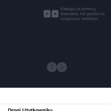
REKLAMA
Nawiguj za pomocą
klawiatury, lub gestów na
urządzeniu mobilnym.
Drogi Użytkowniku,