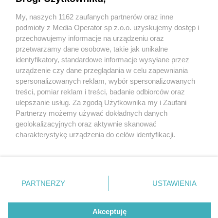
My, naszych 1162 zaufanych partnerów oraz inne
Wydawca mediów
lokalnych
podmioty z Media Operator sp z.o.o. uzyskujemy dostęp i
przechowujemy informacje na urządzeniu oraz
przetwarzamy dane osobowe, takie jak unikalne
identyfikatory, standardowe informacje wysyłane przez
urządzenie czy dane przeglądania w celu zapewniania
2 / 0
spersonalizowanych reklam, wybór spersonalizowanych
Nie zapomnij
treści, pomiar reklam i treści, badanie odbiorców oraz
zapoznać się z:
polityką prywatności
ulepszanie usług. Za zgodą Użytkownika my i Zaufani
Twoje
miasto
Skontakuj się
z nami
Partnerzy możemy używać dokładnych danych
Piekary Śląskie
Kontakt
geolokalizacyjnych oraz aktywnie skanować
Chorzów
Redakcja
charakterystykę urządzenia do celów identyfikacji.
Tarnowskie Góry
Newsletter
Ruda Śląska
Reklama
Ponieważ cenimy Twoją prywatność, prosimy o zgodę na
Świętochłowice
korzystanie z tych technologii poprzez kliknięcie
Tychy
„Akceptuję”. Zgoda jest dobrowolna i zawsze możesz ją
Bytom
Katowice
zmienić/wycofać klikając przycisk ustawień prywatności
REKLAMA
PARTNERZY
USTAWIENIA
Gliwice
znajdujący się w lewym dolnym rogu strony
. Niektóre
Zabrze
Zagłębie
rodzaje przetwarzania danych nie wymagają zgody
użytkownika, ale masz prawo sprzeciwić się takiemu
Akceptuję