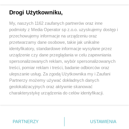
Drogi Użytkowniku,
My, naszych 1162 zaufanych partnerów oraz inne
Wydawca mediów
lokalnych
podmioty z Media Operator sp z.o.o. uzyskujemy dostęp i
przechowujemy informacje na urządzeniu oraz
przetwarzamy dane osobowe, takie jak unikalne
identyfikatory, standardowe informacje wysyłane przez
urządzenie czy dane przeglądania w celu zapewniania
spersonalizowanych reklam, wybór spersonalizowanych
Nie zapomnij
treści, pomiar reklam i treści, badanie odbiorców oraz
zapoznać się z:
polityką prywatności
ulepszanie usług. Za zgodą Użytkownika my i Zaufani
Twoje
miasto
Skontaktuj się
z nami
Partnerzy możemy używać dokładnych danych
Piekary Śląskie
Kontakt
geolokalizacyjnych oraz aktywnie skanować
Chorzów
Redakcja
charakterystykę urządzenia do celów identyfikacji.
Tarnowskie Góry
Newsletter
Ruda Śląska
Reklama
Ponieważ cenimy Twoją prywatność, prosimy o zgodę na
Świętochłowice
korzystanie z tych technologii poprzez kliknięcie
Tychy
„Akceptuję”. Zgoda jest dobrowolna i zawsze możesz ją
Bytom
Katowice
zmienić/wycofać klikając przycisk ustawień prywatności
PARTNERZY
USTAWIENIA
Gliwice
znajdujący się w lewym dolnym rogu strony
. Niektóre
Zabrze