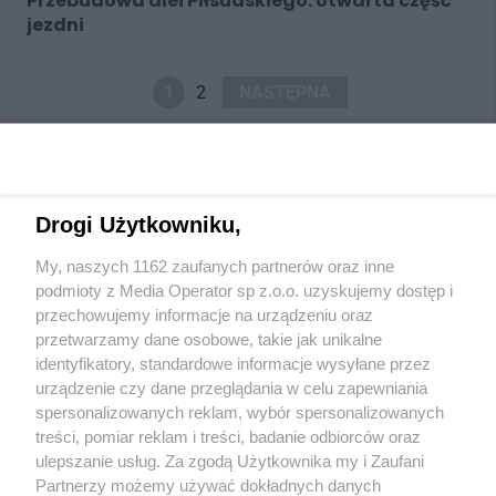
Przebudowa alei Piłsudskiego: otwarta część
jezdni
1
2
NASTĘPNA
Drogi Użytkowniku,
My, naszych 1162 zaufanych partnerów oraz inne
Wydawca mediów
lokalnych
podmioty z Media Operator sp z.o.o. uzyskujemy dostęp i
przechowujemy informacje na urządzeniu oraz
przetwarzamy dane osobowe, takie jak unikalne
identyfikatory, standardowe informacje wysyłane przez
urządzenie czy dane przeglądania w celu zapewniania
spersonalizowanych reklam, wybór spersonalizowanych
Nie zapomnij
treści, pomiar reklam i treści, badanie odbiorców oraz
zapoznać się z:
polityką prywatności
ulepszanie usług. Za zgodą Użytkownika my i Zaufani
Twoje
miasto
Skontaktuj się
z nami
Partnerzy możemy używać dokładnych danych