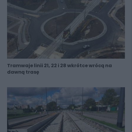
Tramwaje linii 21, 22 i 28 wkrótce wrócą na
dawną trasę