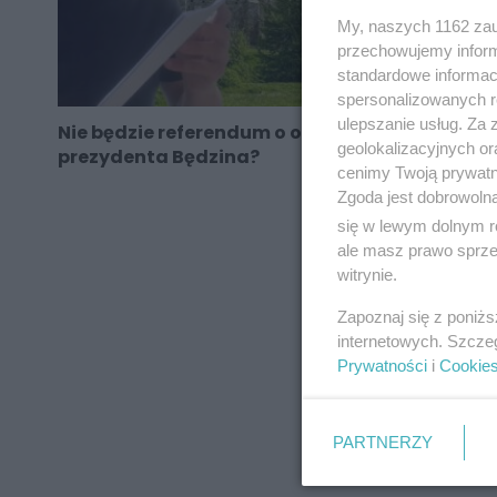
My, naszych 1162 zau
przechowujemy informa
standardowe informac
spersonalizowanych re
ulepszanie usług. Za
Nie będzie referendum o odwołaniu
geolokalizacyjnych or
prezydenta Będzina?
cenimy Twoją prywatno
Zgoda jest dobrowoln
się w lewym dolnym r
ale masz prawo sprzec
REKLAMA
witrynie.
Zapoznaj się z poniż
internetowych. Szcze
Prywatności
i
Cookie
PARTNERZY
REKLAMA