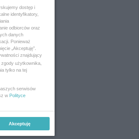
yskujemy dostęp i
lne identyfikatory,
iania
anie odbiorców oraz
nych danych
kacji. Ponieważ
ięcie „Akceptuję”.
ywatności znajdujący
ą zgody użytkownika,
 tylko na tej
REKLAMA
 naszych serwisów
esz w
Polityce
Akceptuję
REKLAMA