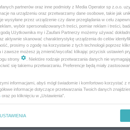
fanych partnerów oraz inne podmioty z Media Operator sp z.o.o. uz
cje na urządzeniu oraz przetwarzamy dane osobowe, takie jak unika
je wysyłane przez urządzenie czy dane przeglądania w celu zapewn
klam, wybór spersonalizowanych treści, pomiar reklam i treści, bad
 zgodą Użytkownika my i Zaufani Partnerzy możemy używać dokład
Będzin. Prezydent Łukasz Komoniewski
az aktywnie skanować charakterystykę urządzenia do celów identyfi
zostanie odwołany?
ść, prosimy o zgodę na korzystanie z tych technologii poprzez klikn
a i zawsze możesz ją zmienić/wycofać klikając przycisk ustawień pr
ogu strony
. Niektóre rodzaje przetwarzania danych nie wymagaj
iwić się takiemu przetwarzaniu. Preferencje będą miały zastosowania
szymi informacjami, abyś mógł świadomie i komfortowo korzystać z
gółowe informacje dotyczące przetwarzania Twoich danych znajdzi
s
oraz po kliknięciu w „Ustawienia”.
USTAWIENIA