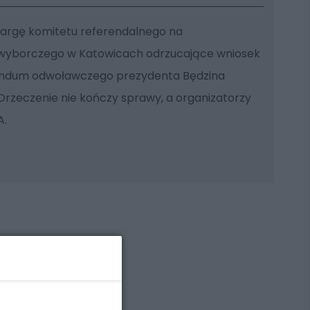
kargę komitetu referendalnego na
 wyborczego w Katowicach odrzucające wniosek
endum odwoławczego prezydenta Będzina
rzeczenie nie kończy sprawy, a organizatorzy
A.