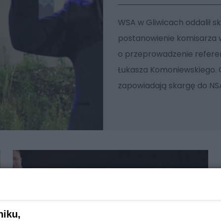
WSA w Gliwicach oddalił s
postanowienie komisarza
o przeprowadzenie refer
Łukasza Komoniewskiego. O
zapowiadają skargę do NS
niku,