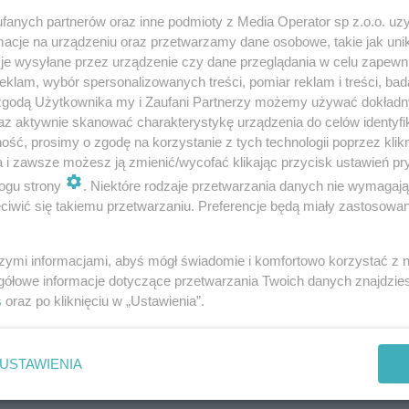
fanych partnerów oraz inne podmioty z Media Operator sp z.o.o. uz
cje na urządzeniu oraz przetwarzamy dane osobowe, takie jak unika
je wysyłane przez urządzenie czy dane przeglądania w celu zapewn
klam, wybór spersonalizowanych treści, pomiar reklam i treści, bad
 zgodą Użytkownika my i Zaufani Partnerzy możemy używać dokład
az aktywnie skanować charakterystykę urządzenia do celów identyfi
ść, prosimy o zgodę na korzystanie z tych technologii poprzez klikn
a i zawsze możesz ją zmienić/wycofać klikając przycisk ustawień pr
ogu strony
. Niektóre rodzaje przetwarzania danych nie wymagaj
iwić się takiemu przetwarzaniu. Preferencje będą miały zastosowania
szymi informacjami, abyś mógł świadomie i komfortowo korzystać z
gółowe informacje dotyczące przetwarzania Twoich danych znajdzi
s
oraz po kliknięciu w „Ustawienia”.
USTAWIENIA