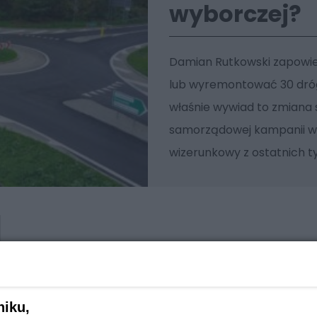
wyborczej?
Damian Rutkowski zapowie
lub wyremontować 30 dróg 
właśnie wywiad to zmiana s
samorządowej kampanii wy
wizerunkowy z ostatnich t
niku,