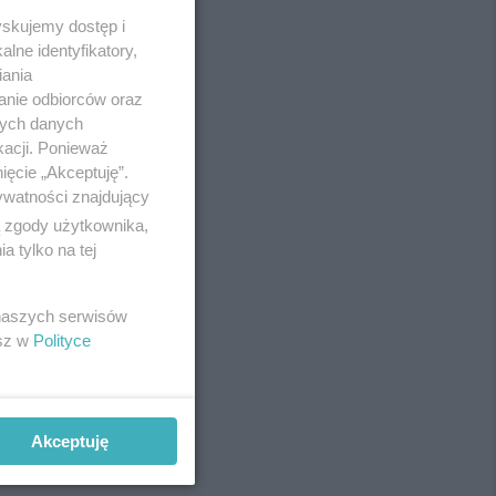
yskujemy dostęp i
lne identyfikatory,
iania
anie odbiorców oraz
nych danych
kacji. Ponieważ
ięcie „Akceptuję”.
ywatności znajdujący
ą zgody użytkownika,
 tylko na tej
REKLAMA
 naszych serwisów
esz w
Polityce
Akceptuję
REKLAMA