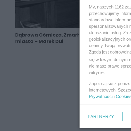
My, naszych 1162 zau
przechowujemy informa
standardowe informac
spersonalizowanych re
ulepszanie usług. Za
Dąbrowa Górnicza. Zmarł były prezydent
geolokalizacyjnych or
miasta – Marek Dul
cenimy Twoją prywatno
Zgoda jest dobrowoln
się w lewym dolnym r
ale masz prawo sprzec
REKLAMA
witrynie.
Zapoznaj się z poniż
internetowych. Szcze
Prywatności
i
Cookie
PARTNERZY
REKLAMA