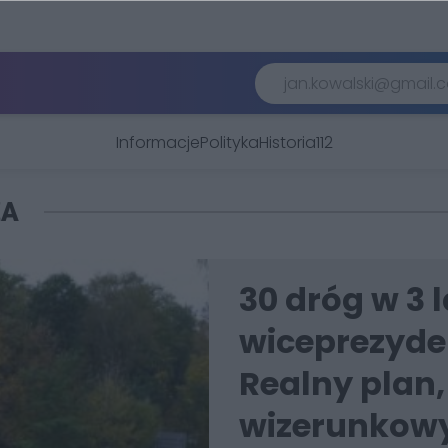
Informacje
Polityka
Historia
112
ZA
30 dróg w 3 
wiceprezyde
Realny plan,
wizerunkowy