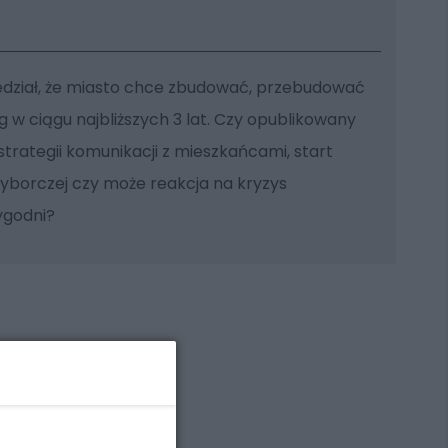
dział, że miasto chce zbudować, przebudować
w ciągu najbliższych 3 lat. Czy opublikowany
trategii komunikacji z mieszkańcami, start
borczej czy może reakcja na kryzys
ygodni?