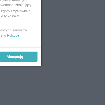
ywatności znajdujący
ą zgody użytkownika,
 tylko na tej
REKLAMA
 naszych serwisów
esz w
Polityce
Akceptuję