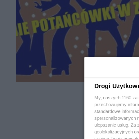
Drogi Użytkow
My, naszych 1160 zau
przechowujemy informa
standardowe informac
spersonalizowanych re
REKLAMA
ulepszanie usług. Za
geolokalizacyjnych or
cenimy Twoją prywatno