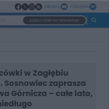
OBEJRZYJ
POSŁUCHAJ
zapisz mnie na newsletter
ńcówki w Zagłębiu
 Sosnowiec zaprasza
wa Górnicza – całe lato,
niedługo