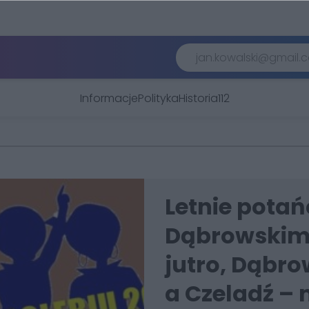
Informacje
Polityka
Historia
112
Letnie pota
Dąbrowskim.
jutro, Dąbro
a Czeladź – 