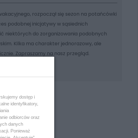
wakacyjnego, rozpoczął się sezon na potańcówki
es podobnej inicjatywy w sąsiednich
ić niektórych do zorganizowania podobnych
kim. Kilka ma charakter jednorazowy, ale
licznie. Zapraszamy na nasz przegląd.
yskujemy dostęp i
lne identyfikatory,
iania
anie odbiorców oraz
REKLAMA
nych danych
kacji. Ponieważ
ięcie „Akceptuję”.