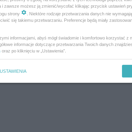
a i zawsze możesz ją zmienić/wycofać klikając przycisk ustawień pr
ogu strony
. Niektóre rodzaje przetwarzania danych nie wymagaj
iwić się takiemu przetwarzaniu. Preferencje będą miały zastosowania
szymi informacjami, abyś mógł świadomie i komfortowo korzystać z
gółowe informacje dotyczące przetwarzania Twoich danych znajdzi
s
oraz po kliknięciu w „Ustawienia”.
USTAWIENIA