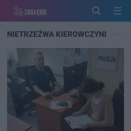
NIETRZEŹWA KIEROWCZYNI