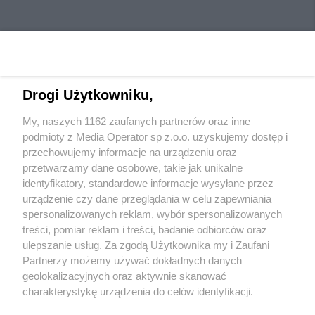
Drogi Użytkowniku,
My, naszych 1162 zaufanych partnerów oraz inne
Wydawca mediów
lokalnych
podmioty z Media Operator sp z.o.o. uzyskujemy dostęp i
przechowujemy informacje na urządzeniu oraz
przetwarzamy dane osobowe, takie jak unikalne
identyfikatory, standardowe informacje wysyłane przez
urządzenie czy dane przeglądania w celu zapewniania
spersonalizowanych reklam, wybór spersonalizowanych
Nie zapomnij
treści, pomiar reklam i treści, badanie odbiorców oraz
zapoznać się z:
polityką prywatności
ulepszanie usług. Za zgodą Użytkownika my i Zaufani
Twoje
miasto
Skontaktuj się
z nami
Partnerzy możemy używać dokładnych danych
Piekary Śląskie
Kontakt
geolokalizacyjnych oraz aktywnie skanować
Chorzów
Redakcja
charakterystykę urządzenia do celów identyfikacji.
Tarnowskie Góry
Newsletter
Ruda Śląska
Reklama
Ponieważ cenimy Twoją prywatność, prosimy o zgodę na