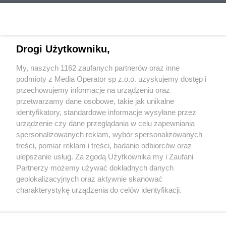
Drogi Użytkowniku,
My, naszych 1162 zaufanych partnerów oraz inne
Wydawca mediów
lokalnych
podmioty z Media Operator sp z.o.o. uzyskujemy dostęp i
przechowujemy informacje na urządzeniu oraz
przetwarzamy dane osobowe, takie jak unikalne
identyfikatory, standardowe informacje wysyłane przez
urządzenie czy dane przeglądania w celu zapewniania
spersonalizowanych reklam, wybór spersonalizowanych
Nie zapomnij
treści, pomiar reklam i treści, badanie odbiorców oraz
zapoznać się z:
polityką prywatności
ulepszanie usług. Za zgodą Użytkownika my i Zaufani
Twoje
miasto
Skontaktuj się
z nami
Partnerzy możemy używać dokładnych danych
Piekary Śląskie
Kontakt
geolokalizacyjnych oraz aktywnie skanować
Chorzów
Redakcja
charakterystykę urządzenia do celów identyfikacji.
Tarnowskie Góry
Newsletter
Ruda Śląska
Reklama
Ponieważ cenimy Twoją prywatność, prosimy o zgodę na
Świętochłowice
korzystanie z tych technologii poprzez kliknięcie
Tychy
„Akceptuję”. Zgoda jest dobrowolna i zawsze możesz ją
Bytom