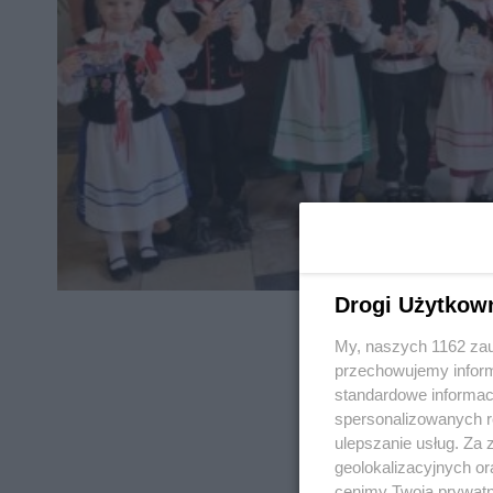
Drogi Użytkow
My, naszych 1162 zau
przechowujemy informa
standardowe informac
spersonalizowanych re
REKLAMA
ulepszanie usług. Za
geolokalizacyjnych or
cenimy Twoją prywatno