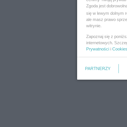
Zgoda jest dobrowoln
się w lewym dolnym r
ale masz prawo sprzec
witrynie.
REKLAMA
Zapoznaj się z poniż
internetowych. Szcze
Prywatności
i
Cookie
PARTNERZY