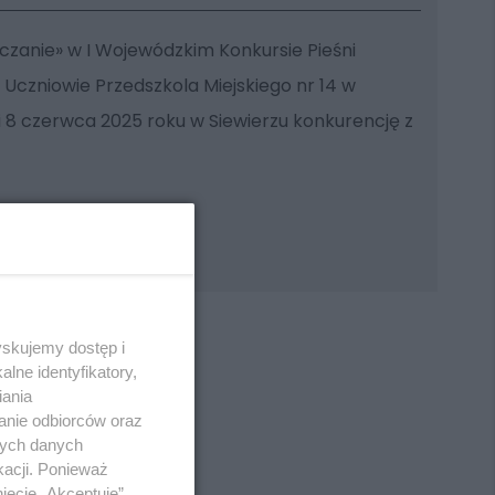
źczanie» w I Wojewódzkim Konkursie Pieśni
 Uczniowie Przedszkola Miejskiego nr 14 w
 8 czerwca 2025 roku w Siewierzu konkurencję z
yskujemy dostęp i
lne identyfikatory,
iania
anie odbiorców oraz
REKLAMA
nych danych
kacji. Ponieważ
ięcie „Akceptuję”.