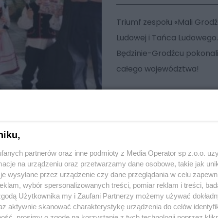
Triumf zespołu «Mali Grod
Ludowej i Tańca Ludowego.
Będzinie-Grodźcu pokonali
całego województwa!
niku,
fanych partnerów oraz inne podmioty z Media Operator sp z.o.o. uz
cje na urządzeniu oraz przetwarzamy dane osobowe, takie jak unika
je wysyłane przez urządzenie czy dane przeglądania w celu zapewn
klam, wybór spersonalizowanych treści, pomiar reklam i treści, bad
 zgodą Użytkownika my i Zaufani Partnerzy możemy używać dokład
az aktywnie skanować charakterystykę urządzenia do celów identyfi
ść, prosimy o zgodę na korzystanie z tych technologii poprzez klikn