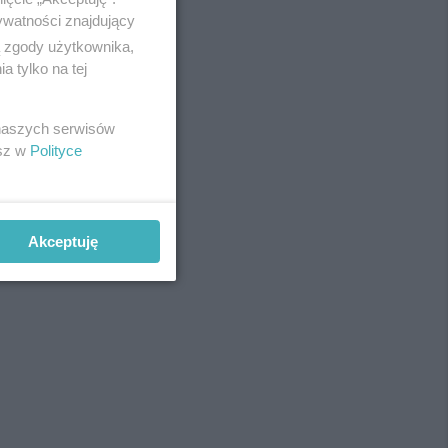
ywatności znajdujący
ą zgody użytkownika,
 tylko na tej
REKLAMA
 naszych serwisów
esz w
Polityce
Akceptuję