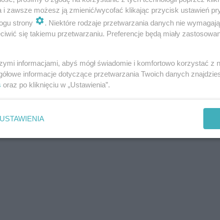
a i zawsze możesz ją zmienić/wycofać klikając przycisk ustawień pr
ogu strony
. Niektóre rodzaje przetwarzania danych nie wymagaj
iwić się takiemu przetwarzaniu. Preferencje będą miały zastosowania
szymi informacjami, abyś mógł świadomie i komfortowo korzystać z
gółowe informacje dotyczące przetwarzania Twoich danych znajdzi
s
oraz po kliknięciu w „Ustawienia”.
USTAWIENIA